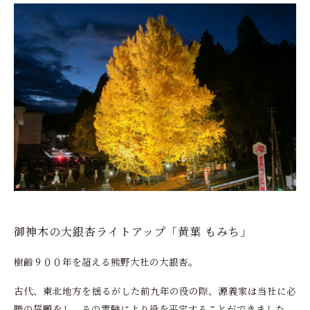
御神木の大銀杏ライトアップ「黄葉 もみち」
樹齢９００年を超える熊野大社の大銀杏。
古代、東北地方を揺るがした前九年の役の際、源義家は当社に必
勝の誓願をし、その霊験により役を平定することができました。