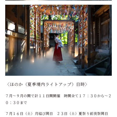
〈ほのか（夏季境内ライトアップ）日時〉
７月～９月の間で計１１日間開催 時間全て１７：３０から～２
０：３０まで
７月１６日（土）月結び同日 ２３日（土）夏祭り前夜祭同日