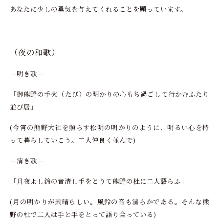
あなたに少しの勇気を与えてくれることを願っています。
（夜の和歌）
－明き歌－
「御熊野の手火（たび）の明かりの心もち過ごして行かむふたり
並び居」
(今宵の熊野大社を照らす松明の明かりのように、明るい心を持
って暮らしていこう。二人仲良く並んで)
－清き歌－
「月夜よし鈴の音清し手をとりて熊野の杜に二人語らふ」
(月の明かりが素晴らしい。風鈴の音も清らかである。そんな熊
野の杜で二人は手と手をとって語り合っている)