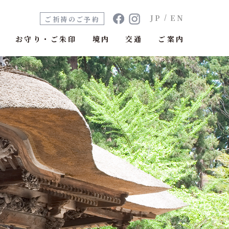
Facebook
Instagram
JP
EN
ご祈祷のご予約
り
お守り・ご朱印
境内
交通
ご案内