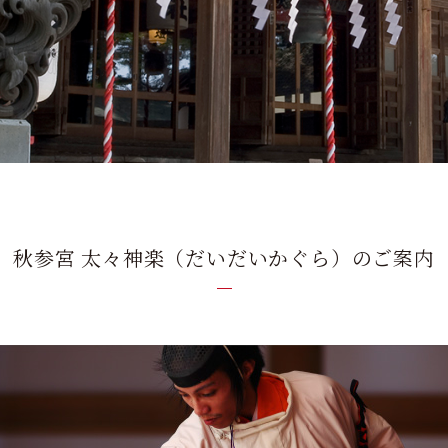
秋参宮 太々神楽（だいだいかぐら）のご案内