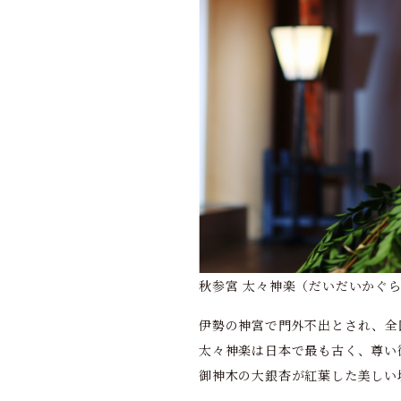
秋参宮 太々神楽（だいだいかぐ
伊勢の神宮で門外不出とされ、全
太々神楽は日本で最も古く、尊い
御神木の大銀杏が紅葉した美しい