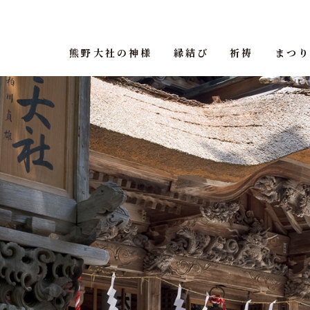
熊野大社の神様
縁結び
祈祷
まつ